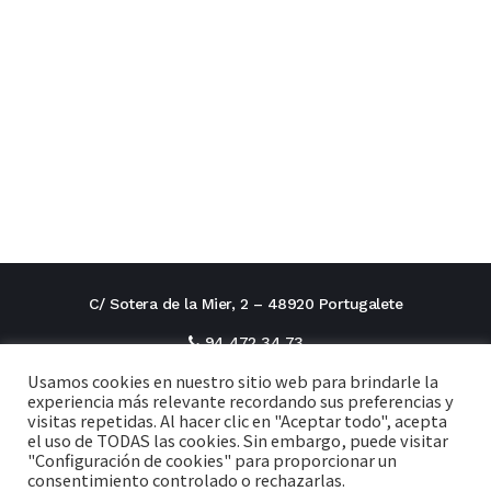
2019
C/ Sotera de la Mier, 2 – 48920 Portugalete
94 472 34 73
Usamos cookies en nuestro sitio web para brindarle la
direcciontitular@cxi.fjaverianas.com
experiencia más relevante recordando sus preferencias y
visitas repetidas. Al hacer clic en "Aceptar todo", acepta
secretaria@cxi.fjaverianas.com
el uso de TODAS las cookies. Sin embargo, puede visitar
"Configuración de cookies" para proporcionar un
consentimiento controlado o rechazarlas.
Aviso legal