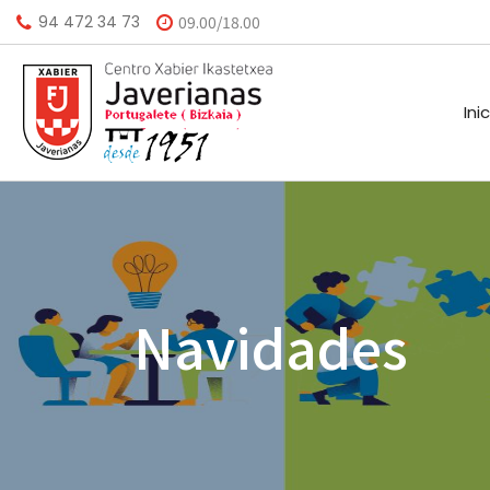
94 472 34 73
09.00/18.00
Ini
HISTORIA
CALEND
MISIÓN
BIBLIO
Navidades
VISIÓN
HORARI
VALORES
INSTAL
AGEND
A.M.P.A