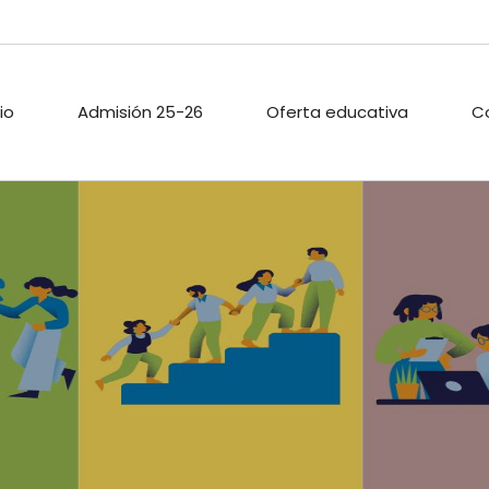
cio
Admisión 25-26
Oferta educativa
C
ARIO ESCOLAR
PROYECTOS DE
PASTORAL
INNOVACIÓN
TECA
ACTIVIDADES
PROYECTO DIGITAL DE
EXTRAESCOLAR
CENTRO
O PÚBLICO
CALIDAD
ACIONES
ENLACES
A
.