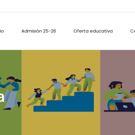
cio
Admisión 25-26
Oferta educativa
C
ARIO ESCOLAR
PROYECTOS DE
PASTORAL
INNOVACIÓN
TECA
ACTIVIDADES
a
PROYECTO DIGITAL DE
EXTRAESCOLAR
CENTRO
O PÚBLICO
CALIDAD
ACIONES
ENLACES
A
.