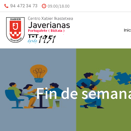
94 472 34 73
09.00/18.00
Ini
HISTORIA
CALEND
MISIÓN
BIBLIO
Fin de seman
VISIÓN
HORARI
VALORES
INSTAL
AGEND
A.M.P.A