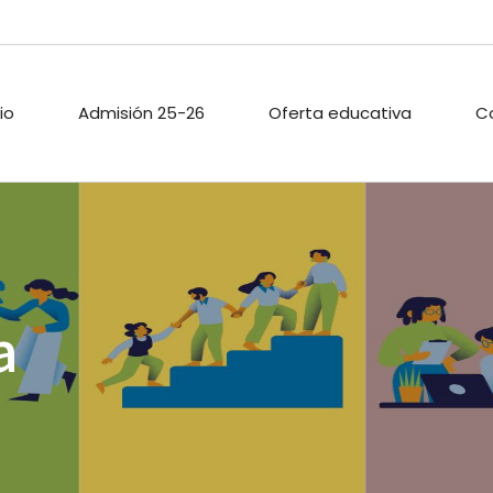
cio
Admisión 25-26
Oferta educativa
C
ARIO ESCOLAR
PROYECTOS DE
PASTORAL
INNOVACIÓN
TECA
ACTIVIDADES
a
PROYECTO DIGITAL DE
EXTRAESCOLAR
CENTRO
O PÚBLICO
CALIDAD
ACIONES
ENLACES
A
.