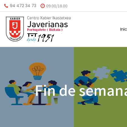
94 472 34 73
09.00/18.00
Ini
HISTORIA
CALEND
MISIÓN
BIBLIO
Fin de seman
VISIÓN
HORARI
VALORES
INSTAL
AGEND
A.M.P.A