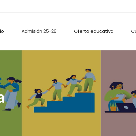
cio
Admisión 25-26
Oferta educativa
C
ARIO ESCOLAR
PROYECTOS DE
PASTORAL
INNOVACIÓN
TECA
ACTIVIDADES
a
PROYECTO DIGITAL DE
EXTRAESCOLAR
CENTRO
O PÚBLICO
CALIDAD
ACIONES
ENLACES
A
.