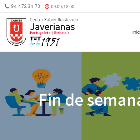
94 472 34 73
09.00/18.00
Ini
HISTORIA
CALEND
MISIÓN
BIBLIO
Fin de seman
VISIÓN
HORARI
VALORES
INSTAL
AGEND
A.M.P.A