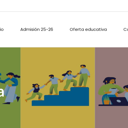
cio
Admisión 25-26
Oferta educativa
C
ARIO ESCOLAR
PROYECTOS DE
PASTORAL
INNOVACIÓN
TECA
ACTIVIDADES
a
PROYECTO DIGITAL DE
EXTRAESCOLAR
CENTRO
O PÚBLICO
CALIDAD
ACIONES
ENLACES
A
.