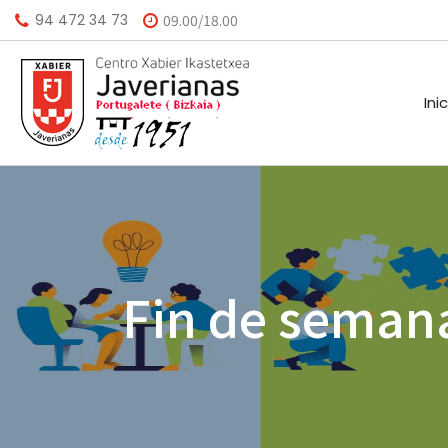
94 472 34 73
09.00/18.00
Ini
HISTORIA
CALEND
MISIÓN
BIBLIO
Fin de seman
VISIÓN
HORARI
VALORES
INSTAL
AGEND
A.M.P.A