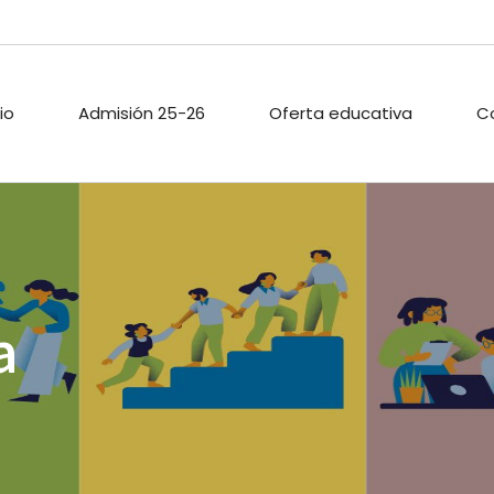
cio
Admisión 25-26
Oferta educativa
C
ARIO ESCOLAR
PROYECTOS DE
PASTORAL
INNOVACIÓN
TECA
ACTIVIDADES
a
PROYECTO DIGITAL DE
EXTRAESCOLAR
CENTRO
O PÚBLICO
CALIDAD
ACIONES
ENLACES
A
.