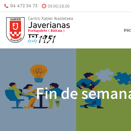
94 472 34 73
09.00/18.00
Ini
HISTORIA
CALEND
MISIÓN
BIBLIO
Fin de seman
VISIÓN
HORARI
VALORES
INSTAL
AGEND
A.M.P.A