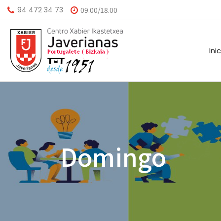
94 472 34 73
09.00/18.00
Ini
HISTORIA
CALEND
MISIÓN
BIBLIO
Domingo
VISIÓN
HORARI
VALORES
INSTAL
AGEND
A.M.P.A