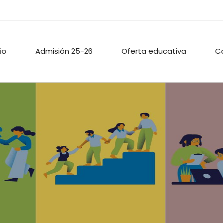
cio
Admisión 25-26
Oferta educativa
C
ARIO ESCOLAR
PROYECTOS DE
PASTORAL
INNOVACIÓN
TECA
ACTIVIDADES
PROYECTO DIGITAL DE
EXTRAESCOLAR
CENTRO
O PÚBLICO
CALIDAD
ACIONES
ENLACES
A
.