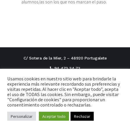
alumnos/as son los que nos marcan el paso.
C/ Sotera de la Mier, 2 – 48920 Portugalete
94 472 34 73
Usamos cookies en nuestro sitio web para brindarle la
direcciontitular@cxi.fjaverianas.com
experiencia más relevante recordando sus preferencias y
visitas repetidas. Al hacer clic en "Aceptar todo", acepta
secretaria@cxi.fjaverianas.com
el uso de TODAS las cookies. Sin embargo, puede visitar
"Configuración de cookies" para proporcionar un
consentimiento controlado o rechazarlas.
Aviso legal
Personalizar
Aceptar todo
Política de privacidad
Rechazar
Política de Cookies