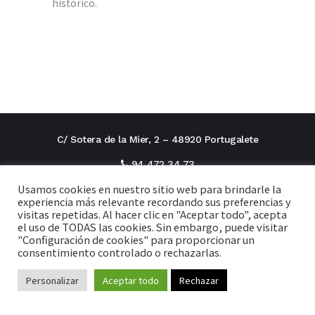
histórico.
C/ Sotera de la Mier, 2 – 48920 Portugalete
94 472 34 73
Usamos cookies en nuestro sitio web para brindarle la
direcciontitular@cxi.fjaverianas.com
experiencia más relevante recordando sus preferencias y
visitas repetidas. Al hacer clic en "Aceptar todo", acepta
secretaria@cxi.fjaverianas.com
el uso de TODAS las cookies. Sin embargo, puede visitar
"Configuración de cookies" para proporcionar un
consentimiento controlado o rechazarlas.
Aviso legal
Personalizar
Aceptar todo
Política de privacidad
Rechazar
Política de Cookies