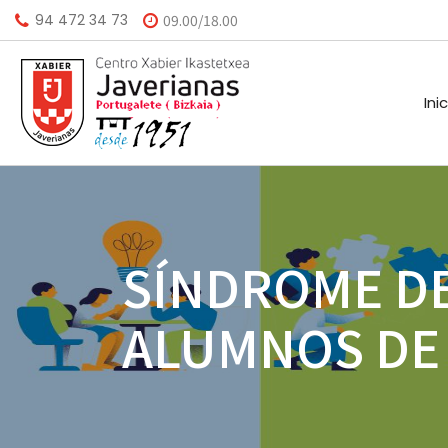
94 472 34 73
09.00/18.00
Ini
HISTORIA
CALEND
SÍNDROME D
MISIÓN
BIBLIO
ALUMNOS DE 
VISIÓN
HORARI
VALORES
INSTAL
AGEND
A.M.P.A