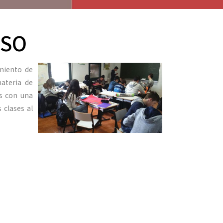
ESO
miento de
ateria de
os con una
 clases al