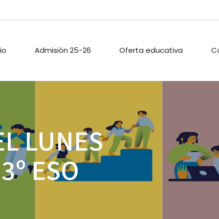
cio
Admisión 25-26
Oferta educativa
C
ARIO ESCOLAR
PROYECTOS DE
PASTORAL
EL LUNES
INNOVACIÓN
TECA
ACTIVIDADES
PROYECTO DIGITAL DE
EXTRAESCOLAR
CENTRO
3º ESO
O PÚBLICO
CALIDAD
ACIONES
ENLACES
A
.