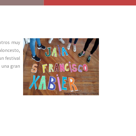
sotros muy
baloncesto,
n festival
n una gran