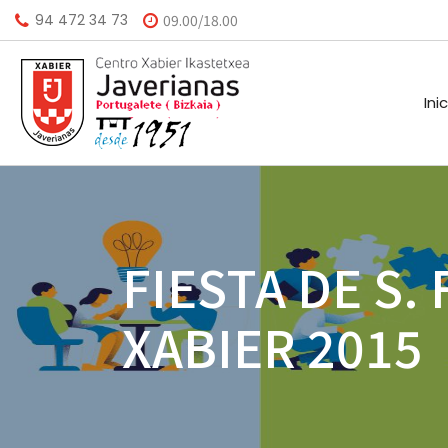
94 472 34 73
09.00/18.00
Ini
HISTORIA
CALEND
FIESTA DE S.
MISIÓN
BIBLIO
XABIER 2015
VISIÓN
HORARI
VALORES
INSTAL
AGEND
A.M.P.A