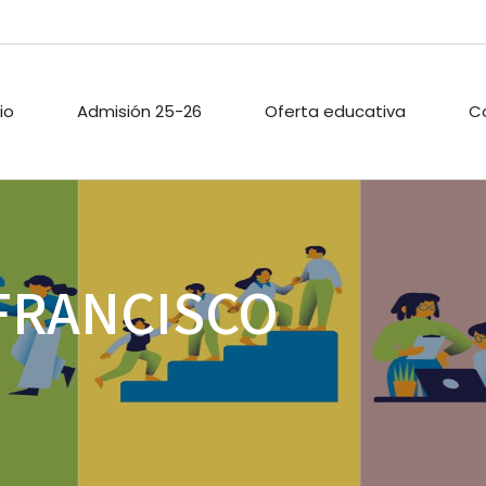
cio
Admisión 25-26
Oferta educativa
C
ARIO ESCOLAR
PROYECTOS DE
PASTORAL
 FRANCISCO
INNOVACIÓN
TECA
ACTIVIDADES
PROYECTO DIGITAL DE
EXTRAESCOLAR
CENTRO
O PÚBLICO
CALIDAD
ACIONES
ENLACES
A
.