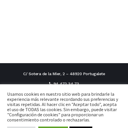
C/ Sotera de la Mier, 2 – 48920 Portugalete
94 472 34 73
Usamos cookies en nuestro sitio web para brindarle la
direcciontitular@cxi.fjaverianas.com
experiencia más relevante recordando sus preferencias y
visitas repetidas. Al hacer clic en "Aceptar todo", acepta
secretaria@cxi.fjaverianas.com
el uso de TODAS las cookies. Sin embargo, puede visitar
"Configuración de cookies" para proporcionar un
consentimiento controlado o rechazarlas.
Aviso legal