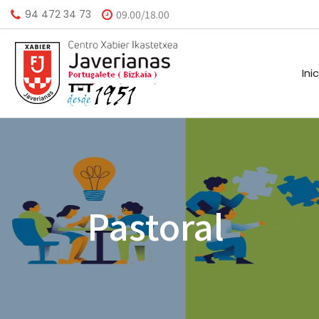
94 472 34 73
09.00/18.00
Ini
HISTORIA
CALEND
MISIÓN
BIBLIO
Pastoral
VISIÓN
HORARI
VALORES
INSTAL
AGEND
A.M.P.A