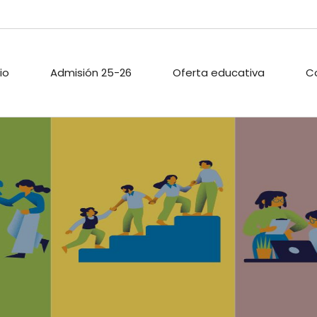
cio
Admisión 25-26
Oferta educativa
C
ARIO ESCOLAR
PROYECTOS DE
PASTORAL
INNOVACIÓN
TECA
ACTIVIDADES
PROYECTO DIGITAL DE
EXTRAESCOLAR
CENTRO
O PÚBLICO
CALIDAD
ACIONES
ENLACES
A
.