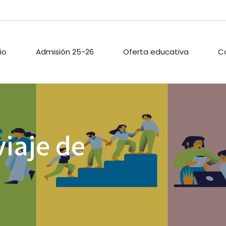
cio
Admisión 25-26
Oferta educativa
C
ARIO ESCOLAR
PROYECTOS DE
PASTORAL
viaje de
INNOVACIÓN
TECA
ACTIVIDADES
PROYECTO DIGITAL DE
EXTRAESCOLAR
CENTRO
O PÚBLICO
CALIDAD
ACIONES
ENLACES
A
.