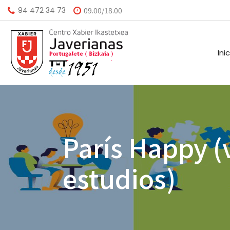
94 472 34 73
09.00/18.00
Ini
HISTORIA
CALEND
París Happy (
MISIÓN
BIBLIO
estudios)
VISIÓN
HORARI
VALORES
INSTAL
AGEND
A.M.P.A