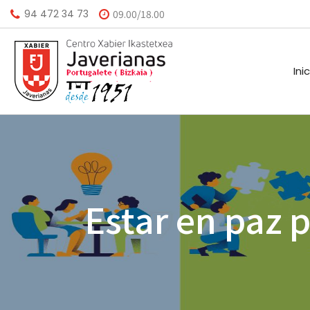
94 472 34 73
09.00/18.00
Ini
HISTORIA
CALEND
MISIÓN
BIBLIO
Estar en paz 
VISIÓN
HORARI
VALORES
INSTAL
AGEND
A.M.P.A