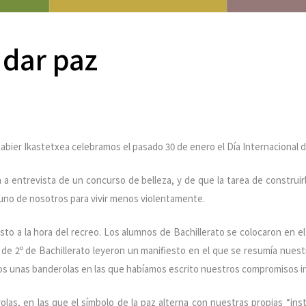
 dar paz
bier Ikastetxea celebramos el pasado 30 de enero el Día Internacional d
a entrevista de un concurso de belleza, y de que la tarea de construi
uno de nosotros para vivir menos violentamente.
to a la hora del recreo. Los alumnos de Bachillerato se colocaron en el
e 2º de Bachillerato leyeron un manifiesto en el que se resumía nuest
mos unas banderolas en las que habíamos escrito nuestros compromisos in
olas, en las que el símbolo de la paz alterna con nuestras propias “ins