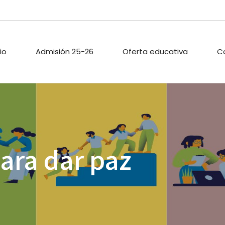
cio
Admisión 25-26
Oferta educativa
C
ARIO ESCOLAR
PROYECTOS DE
PASTORAL
INNOVACIÓN
TECA
ACTIVIDADES
para dar paz
PROYECTO DIGITAL DE
EXTRAESCOLAR
CENTRO
O PÚBLICO
CALIDAD
ACIONES
ENLACES
A
.