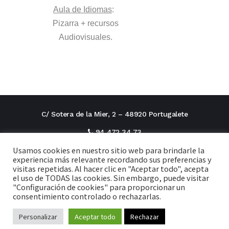
Aula de Idiomas
:
Pizarra + recursos
Audiovisuales.
C/ Sotera de la Mier, 2 – 48920 Portugalete
94 472 34 73
Usamos cookies en nuestro sitio web para brindarle la
direcciontitular@cxi.fjaverianas.com
experiencia más relevante recordando sus preferencias y
visitas repetidas. Al hacer clic en "Aceptar todo", acepta
secretaria@cxi.fjaverianas.com
el uso de TODAS las cookies. Sin embargo, puede visitar
"Configuración de cookies" para proporcionar un
consentimiento controlado o rechazarlas.
Aviso legal
Personalizar
Aceptar todo
Política de privacidad
Rechazar