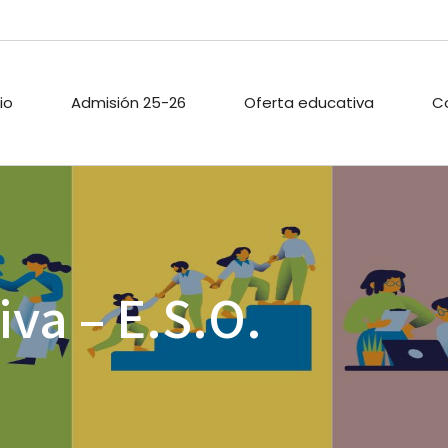
cio
Admisión 25-26
Oferta educativa
C
ARIO ESCOLAR
PROYECTOS DE
PASTORAL
INNOVACIÓN
TECA
ACTIVIDADES
iva – E.S.O.
PROYECTO DIGITAL DE
EXTRAESCOLAR
CENTRO
O PÚBLICO
CALIDAD
ACIONES
ENLACES
A
.