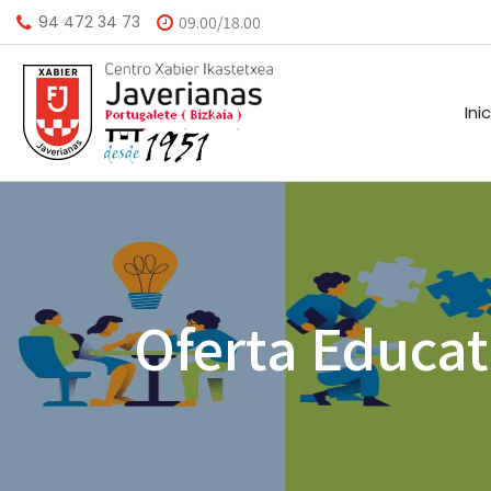
94 472 34 73
09.00/18.00
Ini
HISTORIA
CALEND
MISIÓN
BIBLIO
Oferta Educat
VISIÓN
HORARI
VALORES
INSTAL
AGEND
A.M.P.A