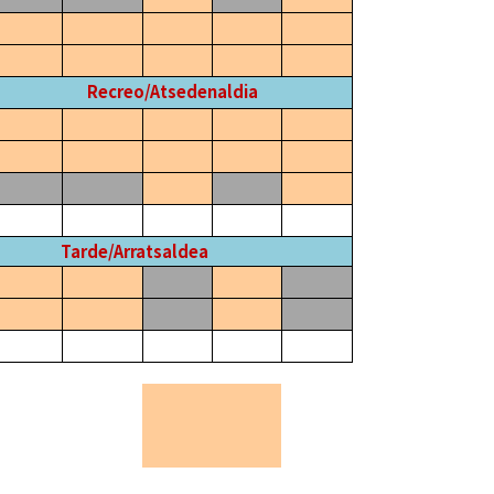
Recreo/Atsedenaldia
Tarde/Arratsaldea