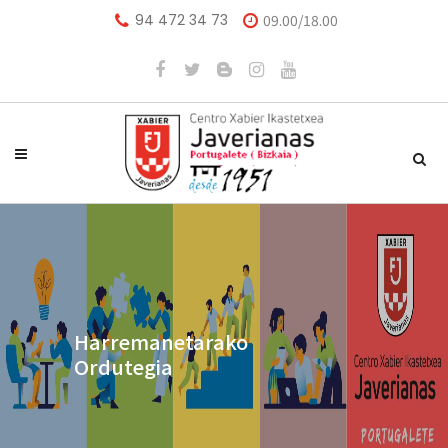
94 472 34 73
09.00/18.00
Harremanetarako
Ordutegia