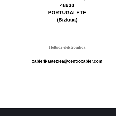
48930
PORTUGALETE
(Bizkaia)
Helbide elektronikoa
xabierikastetxea@centroxabier.com