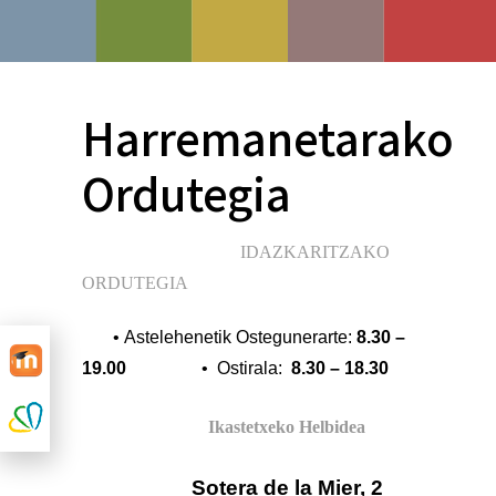
Harremanetarako
Ordutegia
IDAZKARITZAKO
ORDUTEGIA
•
Astelehenetik Ostegunerarte:
8.30 –
19.00
• Ostirala:
8.30 – 18.30
Ikastetxeko Helbidea
Sotera de la Mier, 2